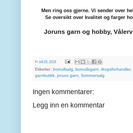
Men ring oss gjerne. Vi sender over he
Se oversikt over kvalitet og farger h
Joruns garn og hobby, Våler
kl.
juli 03, 2019
Etiketter:
bomullsalg
,
bomullsgarn
,
dropsforhandler
,
garnbutikk
,
joruns garn
,
Sommersalg
Ingen kommentarer:
Legg inn en kommentar